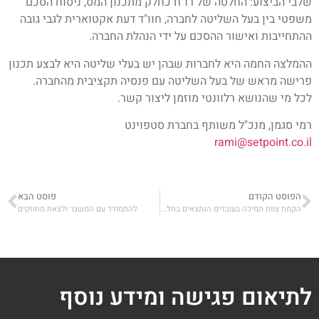
שלבי הביצוע: החלטה של רו"ח כחלק מתכנון המס, ניסוח הסכם
משפטי בין בעל השליטה לחברה, חוו"ד דעת אקטוארית לגבי גובה
ההתחייבות ואישור ההסכם על ידי הנהלת החברה.
ההמלצה החמה היא לחברות שבהן יש בעלי שליטה היא לבצע תכנון
פרישה מראש של בעל השליטה עם פנסיה תקציבית מהחברה.
לכל מי שהנושא רלוונטי מוזמן ליצור קשר.
רמי סגמן, מנכ"ל משותף בחברת סטפוינט
rami@setpoint.co.il
הפוסט הקודם
פוסט הבא
הקמת צוות תמיכה בעובדים הנמצאים בחל"ת בעקבות משבר קורונה
להתמודד עם המשבר ולצאת מחוזקים
לתיאום פגישה ומידע נוסף