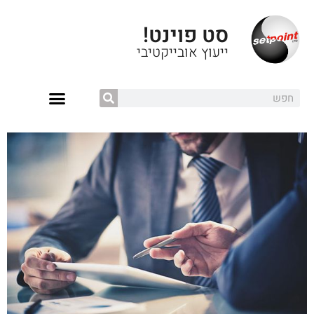
סט פוינט!
ייעוץ אובייקטיבי