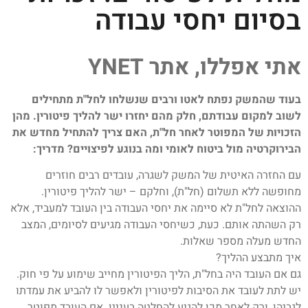
בסיום יחסי עבודה
אתי אפללו, אתר YNET
בעוד שהמשק נפתח לאטו ורבים שנשלחו לחל"ת מתחילים
לשוב למקום עבודתם, חלק מהם יחזרו ישר להליך פיטורין. מהן
הזכויות של המפוטר לאחר חל"ת, האם צריך להתחיל מחדש את
הבירוקרטיה מול ביטוח לאומי ומה בנוגע לפיצויים? מדריך:
עם החזרה האיטית של המשק לשגרה, עובדים רבים חוזרים
מחופשה ללא תשלום (חל"ת), וחלקם – ישר להליך פיטורין.
ההוצאה לחל"ת לא סיימה את יחסי העבודה בין העובד למעביד, אלא
רק השהתה אותם. כעת, כשיחסי העבודה מגיעים לסיומים, המצב
החדש מעלה מספר שאלות.
איך מתבצע ההליך?
גם אם העובד היה בחל"ת, הליך הפיטורין מחייב שימוע על פי חוק.
יש לתת לעובד את הסיבות לפיטורין ולאפשר לו להביע את עמדתו
לגביהן, ורק לאחר מכן להגיע להחלטה בעניין. אם העובד מפוטר