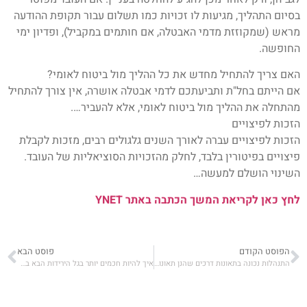
בסיום התהליך, מגיעות לו זכויות כמו תשלום עבור תקופת ההודעה
מראש (שמקוזזת מדמי האבטלה, אם חותמים במקביל), ופדיון ימי
החופשה.
האם צריך להתחיל מחדש את כל ההליך מול ביטוח לאומי?
אם הייתם בחל"ת ותביעתכם לדמי אבטלה אושרה, אין צורך להתחיל
מהתחלה את ההליך מול ביטוח לאומי, אלא להעביר….
הזכות לפיצויים
הזכות לפיצויים עברה לאורך השנים גלגולים רבים, מזכות לקבלת
פיצויים בפיטורין בלבד, לחלק מהזכויות הסוציאליות של העובד.
השינוי הושלם למעשה…
לחץ כאן לקריאת המשך הכתבה באתר YNET
הפוסט הקודם
פוסט הבא
התנהלות נכונה בתאונות דרכים שהנן תאונות עבודה
איך להיות חכמים יותר בגל הירידות הבא בבורסה