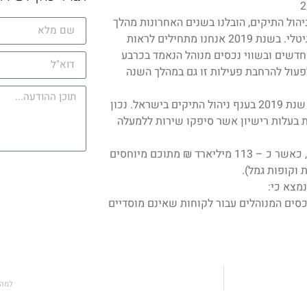
הול התיקים, הובלנו בשנים האחרונות מהלך
שנועד להנגיש למשקיעים את שירות ניהול תיקי ההשקעות באופן דיגיטלי. בשנת 2019 אנחנו מתחילים לראות
אים לידי ביטוי בהצטרפותם של כ-1,250 לקוחות חדשים ובשווי נכסים מנוהל הנאמד בכרבע
ול של כ- 230% ביחס לשנת 2018. בכוונתנו לפעול להרחבת פעילות זו גם במהלך השנה
רשות ניירות ערך פרסמה היום (13.5.2020) את הדוח השנתי לסיכום שנת 2019 בענף ניהול התיקים בישראל. נכון
3 בדצמבר 2019, בתחום ניהול התיקים פעלו 123 חברות בעלות רישיון אשר סיפקו שירות ללמעלה
שווי הנכסים המנוהל על ידי כלל החברות נאמד בכ – 295 מיליארד ₪, כאשר כ – 113 מיליארד ₪ מתוכם מיוחסים
 וקופות גמל).
מצא כי:
ם בענף. שווי הנכסים המנוהלים עבור לקוחות שאינם מוסדיים
למה 