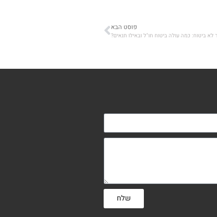
פוסט הבא
לא ביטוח: כמה עולה ביטוח חו"ל ובאילו תנאים?
שלח