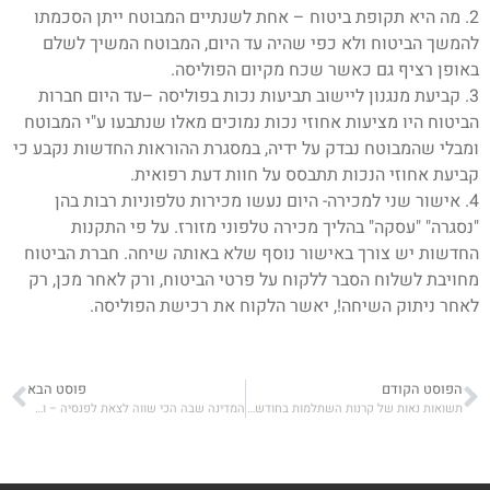
2. מה היא תקופת ביטוח – אחת לשנתיים המבוטח ייתן הסכמתו
להמשך הביטוח ולא כפי שהיה עד היום, המבוטח המשיך לשלם
באופן רציף גם כאשר שכח מקיום הפוליסה.
3. קביעת מנגנון ליישוב תביעות נכות בפוליסה –עד היום חברות
הביטוח היו מציעות אחוזי נכות נמוכים מאלו שנתבעו ע"י המבוטח
ומבלי שהמבוטח נבדק על ידיה, במסגרת ההוראות החדשות נקבע כי
קביעת אחוזי הנכות תתבסס על חוות דעת רפואית.
4. אישור שני למכירה- היום נעשו מכירות טלפוניות רבות בהן
"נסגרה" "עסקה" בהליך מכירה טלפוני מזורז. על פי התקנות
החדשות יש צורך באישור נוסף שלא באותה שיחה. חברת הביטוח
מחויבת לשלוח הסבר ללקוח על פרטי הביטוח, ורק לאחר מכן, רק
לאחר ניתוק השיחה!, יאשר הלקוח את רכישת הפוליסה.
הפוסט הקודם
פוסט הבא
תשואות נאות של קרנות השתלמות בחודש מארס
המדינה שבה הכי שווה לצאת לפנסיה – ומה תקבלו שם