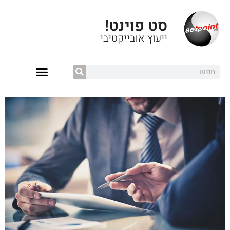
סט פוינט!
ייעוץ אובייקטיבי