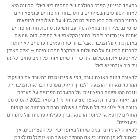
במעמד הבינוני, הפרה החולבת של המסים בישראל? הכוונה היא
לאחד הסעיפים הבעייתיים ביותר בחוק ההסדרים שנמצא היום
בדיוני הממשלה הוא היטל בגובה 40% על תשלומים לרופאים
פרטיים, עליו דווח בוואלה מיד עם חשיפת טיוטת חוק ההסדרים.
אמנם אין מדובר ב"מס" במובן הקלאסי של המילה, כזה שיושת
באופן גורף על הציבור, אבל ברור שהרופאים הפרטיים לא יוותרו
לחברות הביטוח על התשלום שמתקבל ממבוטחיהם – ואלה מצידן
לא יספגו את התשלום החדש – וישיתו אותו על המבוטחים, כלומר
על רוב אזרחי ישראל.
לכאורה כוונת האוצת טובה, כפי שפירט גורם במשרד את השיקול
המרכזי מאחורי ההצעה: "לצורך חיזוק מערכת הבריאות הציבורית
ונוכח ההשפעות החיצוניות של המערכת הפרטית על מערכת
הבריאות הציבורית האוצר מציע החל מ-1 בינואר 2022 להטיס מס
בגובה של 40% על כל תשלום שישלמו חברות הביטוח או קופות
החולים לרופא או למוסד הרפואי, בגין פעילות פרטית של ניתוחים
וייעוציים".
לכאורה לא מדובר במס שיחול באופן ישיר על הפציינטים, אך
כאמור לא מן הנמנע כי אם המהלך יאושר הוא יגולגל גם לצרכן