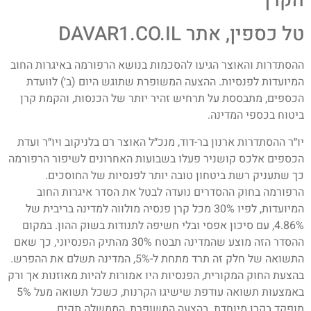
הקרן
טל כספין, אתר DAVAR1.CO.IL
ההסתדרות והאוצר הגיעו להסכמות בנושא הרפורמה באיגרות החוב
המיועדות לפנסיות. ההצעה המשופרת שתוגש היום (ב׳) לוועדת
הכספים, מתבססת על תרחיש זהיר יותר של הכנסות, והקמת קרן
ביטוח בכספי המדינה.
יו״ר ההסתדרות ארנון בר-דוד, מנכ״ל האוצר רם בלניקוב ויו״ר ועדת
הכספים אלכס קושניר פעלו בשבועות האחרונים לשיפור הרפורמה
כך שתעניק רשת ביטחון טובה יותר לפנסיות של החוסכים.
הרפורמה בחוק ההסדרים נועדה לבטל את הסדר איגרות החוב
המיועדות, לפיו 30% מכל קרן פנסיה מולווה למדינה בריבית של
4.86%, עם סיכון אפסי ובלי חשיפה לתנודות בשוק ההון. במקום
ההסדר הזה מוצע שהמדינה תבטח 30% מהתיק הפנסיוני, כך שאם
התשואה של חלק זה תרד מתחת ל-5%, המדינה תשלם את ההפרש.
בהצעת החוק המקורית, הפנסיות היו אמורות להיות מאוזנות אך ורק
באמצעות תשואה עודפת שישיגו הקרנות, כשכל תשואה מעל 5%
תופקד בקרן מיוחדת. בהצעה המשופרת, הממשלה תקים……