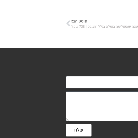
פוסט הבא
הפוליסה בוטלה בגלל חוב בסך 738 שקל.
שלח