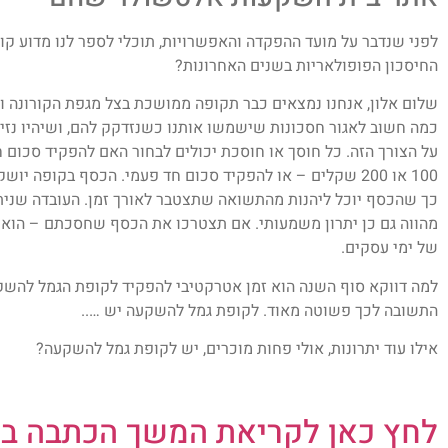
לפני שנדבר על מועד ההפקדה והאפשרויות, תוכלי לספר לנו מדוע 
החיסכון הפופולאריות בשנים האחרונות?
שלום אלון, אנחנו נמצאים כבר תקופה ממושכת בצל מגפת הקורונה וה
כמה חשוב לאגור חסכונות שישמשו אותנו כשנזדקק להם, ושיהיו נזי
על הצורך הזה. כל חוסך או חוסכת יכולים לבחור האם להפקיד סכום 
100 או 200 שקלים – או להפקיד סכום חד פעמי. הכסף בקופה
כך שהכסף יוכל ליהנות מהתשואה שתצטבר לאורך זמן. העובדה שניתן
מהווה גם כן יתרון משמעותי. אם תצטרכו את הכסף שחסכתם – הוא 
של ימי עסקים.
למה דווקא סוף השנה הוא זמן אטרקטיבי להפקיד לקופת הגמל להש
התשובה לכך פשוטה מאוד. לקופת גמל להשקעה יש …..
אילו עוד יתרונות, אולי פחות מוכרים, יש לקופת גמל להשקעה?
לחץ כאן לקריאת המשך הכתבה ב