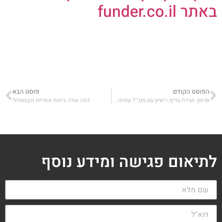
באתר funder.co.il
הפוסט הקודם
פוסט הבא
סרטון: ועידת עדיף, ריאיון עם מנכ"ל עמיתים קרנות הפנסיה הוותיקות על ההווה והעתיד
כמה עולה ביטוח אחריות מקצועית?
לתיאום פגישה ומידע נוסף