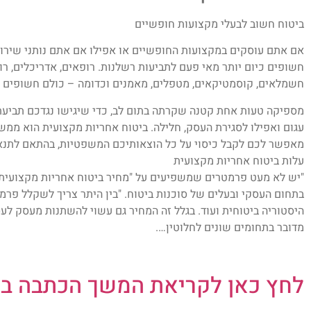
ביטוח חשוב לבעלי מקצועות חופשיים
אם אתם עוסקים במקצועות החופשיים או אפילו אם אתם נותני שירות 
חשופים כיום יותר מאי פעם לתביעות רשלנות. רופאים, אדריכלים, רואי
חשמלאים, קוסמטיקאים, מטפלים, מאמנים וכדומה – כולם חשופים ל
מספיקה טעות אחת קטנה שקרתה בתום לב, כדי שיגישו נגדכם תביעת
עגום ואפילו לסגירת העסק, חלילה. ביטוח אחריות מקצועית הוא ממ
מאפשר לכם לקבל כיסוי על כל הוצאותיכם המשפטיות, בהתאם לתנאי
עלות ביטוח אחריות מקצועית
"יש לא מעט פרמטרים שמשפיעים על "מחיר ביטוח אחריות מקצועית"
בתחום העסקי ובעלים של סוכנות ביטוח. "בין היתר צריך לשקלל פרמטר
היסטוריה ביטוחית ועוד. בגלל זה המחיר גם עשוי להשתנות מעסק לעס
מדובר בתחומים שונים לחלוטין….
לחץ כאן לקריאת המשך הכתבה באתר co.il