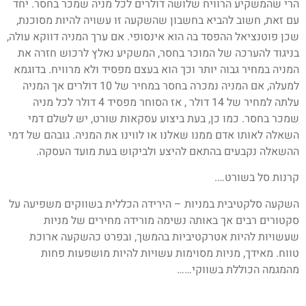
הרי שהמשקיע הרוויח שלושה דולרים לכל מניה שמכר בחסר. יחד
עם זאת, חשוב להביא בחשבון שהשקעה זו עשויה להיות מסוכנת,
שכן פוטנציאל ההפסד בה הוא אינסופי. אם ערך המניה דווקא עולה,
בניגוד להערכה של המוכר בחסר, המשקיע נאלץ לרכוש חזרה את
המניה במחיר גבוה יותר וכך הוא בעצם מפסיד ולא מרוויח. בדוגמא
למעלה, אם המניה נמכרה בחסר במחיר של 10 דולרים אך המניה
עלתה למחיר של 14 דולר , אז הסוחר מפסיד 4 דולר לכל מניה
שמכר בחסר. כמו כן, בעת ביצוע עסקאות שורט, יש לשלם דמי
השאלה לאותו אדם ממנו שאלנו או לווינו את המניה. גובהם של דמי
ההשאלה נקבעים בהתאם להיצע ולביקוש בעת מועד העסקה.
קרנות סל בשורט….
השקעה סלקטיבית במניות – הירידה הכללית בשווקים משפיעה על
סקטורים רבים אך באותה נשימה מורידה מחירים של מניות
שעשויות להיות אטרקטיביות בהמשך, ובפרט כהשקעה ארוכת
טווח. מאידך, מניות מסוימות עשויות להיות מושפעות פחות
מהמגמה הכוללת בשווקי……