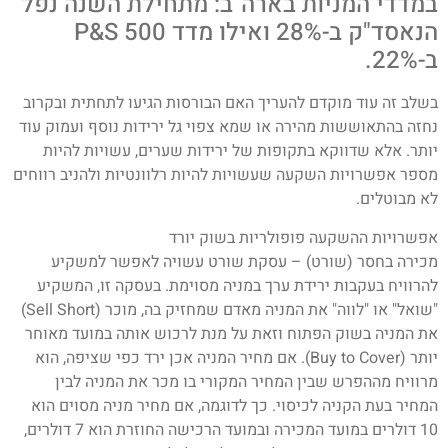
במדדי המניות בארה"ב: מתחילת השנה נפל
הנאסד"ק ב-28% ואילו מדד 500 P&S
ב-22%.
בשלב זה עוד מוקדם להעריך האם הבורסות הגיעו לתחתית ובקרוב
נחזה בהתאוששות מהירה או שמא צפוי גל ירידות נוסף ועמוק עוד
יותר. אלא שדווקא בתקופות של ירידות שערים, עשויות להיות
מספר אפשרויות השקעה שעשויות להיות רלוונטיות ולהניב רווחים
לא מבוטלים.
אפשרויות ההשקעה פופולריות בשוק יורד
מכירה בחסר (שורט) – עסקת שורט עשויה לאפשר למשקיע
להרוויח בעקבות ירידת ערך במניה מסוימת. בעסקה זו, המשקיע
"שואל" או "לווה" את המניה מאדם שמחזיק בה, מוכר (Sell Short)
את המניה בשוק הפתוח וזאת על מנת לרכוש אותה במועד מאוחר
יותר (Buy to Cover). אם מחיר המניה אכן ירד כפי שציפה, הוא
מרוויח מההפרש שבין המחיר המקורי בו מכר את המניה לבין
המחיר בעת הקניה לכיסוי. כך לדוגמה, אם מחיר מניה מסוים הוא
10 דולרים במועד המכירה ובמועד הרכישה החוזרת הוא 7 דולרים,