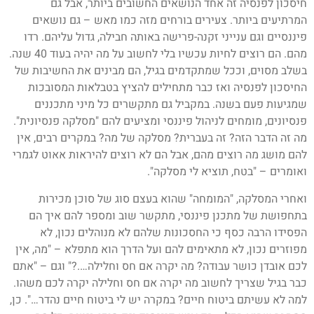
חיסכון לפנסיה זה אחד הנושאים החשובים ביותר, אבל גם
המרתיעים ביותר. צעירים בורחים מזה כמו מאש – גם נושאים
פיננסיים וגם ענייני זקנה-פרישה באותה חבילה, גדול עליהם. רדו
מהם. הם רוצים לחיות עכשיו בלי לחשוב על מה יהיה בעוד 40 שנה.
בשלב מסוים, וככל שמתקדמים בגיל, הם מבינים את החשיבות של
החיסכון לפנסיה ואז כבר מתחילים להציץ בטבלאות המסובכות
שמגיעות פעם בשנה. במקביל גם מתקשרים כל מיני מתכננים
פנסיונים, מומחים לניהול פיננסי ומציעים להם "מסלקה פנסיונית".
מה זה הדבר הזה? זה בעברית? מסלקה של מה? במקרים רבים, אין
להם מושג מה רוצים מהם, אבל הם לא רוצים להיראות אאוט לגמרי
ואומרים – "בטח, תוציא לי מסלקה".
ואחרי המסלקה, "המומחה" שהוא בעצם סוג של סוכן מכירות
בתחפושת של מתכנן פיננסי, מתקשר שוב ומספר להם איך הם
הפסידו הרבה כסף כי החסכונות שלהם לא מנוהלים נכון, לא
מפוזרים נכון, לא מתאימים להם ועל הדרך הוא מתפלא – "מה, אין
לכם אובדן כושר עבודה? מה יקרה אם חס וחלילה….?" וגם – "אתם
כבר בגיל שצריך לחשוב מה יקרה אם חס וחלילה יקרה לכם משהו.
למה לא עשיתם ביטוח חיים? במקרה יש לי ביטוח חיים נהדר…". כן,