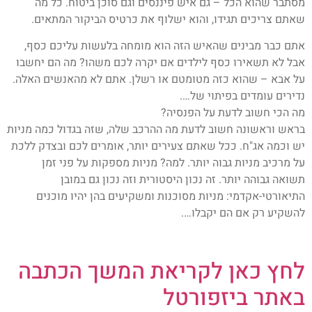
מסתבר שהוא הכל – גם איש פיננסים וגם סוכן ביטוח. כל מה
שאתם צריכים תגידו, והוא ישלוף את כרטיס הביקור המתאים.
אתם כבר מבינים שהאיש הזה הוא מומחה בלעשות עליכם כסף,
אבל לא תשאירו כסף לילדים אם יקרה לכם משהו? מה הם יחשבו
על אבא – שהוא כזה מטומטם או רשלן. אתם לא מהאנשים האלה.
נדירים עומדים בפיתוי של….
מה הכי חשוב לדעת על הפנסיה?
בראש וראשונה חשוב לדעת מה ההרכב שלה, שזה בגדול כמה מניות
יש וכמה אג"ח. ככל שאתם צעירים יותר, אומרים לכם ובצדק ללכת
על מרכיב מניות גבוה יותר. למה? מניות מספקות על פני זמן
תשואה גבוהה יותר. זה נכון היסטורית וזה נכון גם במובן
התיאורטי-אקדמי: מניות מסוכנות ומשקיעים בהן יהיו מוכנים
להשקיע רק אם הם יקבלו….
לחץ כאן לקריאת המשך הכתבה
באתר ביזפורטל