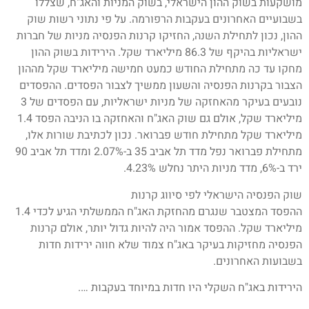
מושקעות בשוק ההון הישראלי, בשוק המניות והאג"ח, שצללו
בשבועיים האחרונים בעקבות הרפורמה. על פי נתוני רשות שוק
ההון, נכון לתחילת השנה, החזיקו קרנות הפנסיה מניות של חברות
ישראליות בהיקף של 86.3 מיליארד שקל. הירידות בשוק ההון
מחקו עד כה מתחילת החודש כמעט חמישה מיליארד שקל מההון
הצבור בקרנות הפנסיה והשעון ממשיך לצבור הפסדים. ההפסדים
נובעים בעיקר מהאחזקה של מניות ישראליות, עם הפסדים של 3
מיליארד שקל, אולם גם שוק האג"ח והאחזקה בו הניבה הפסד 1.4
מיליארד שקל מתחילת חודש פברואר. נכון לכתיבת שורות אלו,
מתחילת פברואר נפל מדד תל אביב 35 ב-2.07% ומדד תל אביב 90
ירד ב-6%, מדד מניות היתר נחלש 4.23%.
שוק הפנסיה הישראלי לפי סיווג קרנות
ההפסד המצטבר שנגרם מהחזקת האג"ח הממשלתי הגיע לכדי 1.4
מיליארד שקל. ההפסד אמור היה להיות גדול יותר, אולם קרנות
הפנסיה מחזיקות בעיקר באג"ח צמוד שלא חווה ירידות חדות
בשבועות האחרונים.
הירידות באג"ח השקלי היו חדות במיוחד בעקבות ….