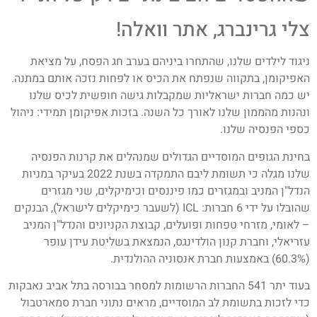
צלי גרינברג, אתר וואלה!
ניגוד לילדים שלנו, שהתחרו ביניהם בערב חג הפסח, על מציאת
האפיקומן, בתקווה שנפתח את הכיס או לפחות נזכה אותם במתנה.
יש כמה חברות ישראליות שמקבלות גישה חופשית לכיס שלנו
ונהנות מהממון שלנו לאורך כל השנה. בזכות אפיקומן תמידי: ניהול
כספי הפנסיה שלנו.
בחינת הגופים המוסדיים הגדולים שמנהלים את קרנות הפנסיה
שלנו מגלה כי תשומת ליבם התמקדה בשנת 2022 בעיקר במניות
הנדל"ן המניב ובמגזרים כמו פיננסים וכימיקלים, שני מגזרים
שהובלו על ידי 6 חברות: ICL (לשעבר כימיקלים לישראל), הבנקים
– לאומי, מזרחי טפחות ופועלים, קבוצת הקניונים והנדל"ן המניב
עזריאלי, וחברת קנון הולדינגס, הנמצאת בשליטת עידן עופר
(60.3%) באמצעות חברת אנסוניה ההולנדית.
בעוד יתר 541 החברות הרשומות למסחר בבורסה בתל אביב נאבקות
כדי לזכות בתשומת לב המוסדיים, מראים נתוני חברת סמארטבול