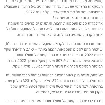
(שפיתחה מערכות לניתוח השקעות של גופים מוסדיים), כי סכום
העסקאות המצרפי שנעשה על ידי האחרונים ב-6 החברות שבטבלה
המצורפת עמד על כ-9.2 מיליארד שקל בשנת 2022.
מי מרוויח: זה קונה או זה שמוכר?
אך למרות סכום העסקאות הגבוה, הנתונים גם מראים כי תשומת
הלב שקיבלה כל אחת מהחברות תלויה בתמהיל ההשקעות של כל
אחת מקרנות הפנסיה הגדולות, וזו לא תמיד הייתה חיובית.
נתוני חברת סמארטבול חילקו את השקעות המוסדיים בחברת ICL,
שזכתה מהם לסכום העסקאות הגבוה ביותר – כ-2.1 מיליארד שקל
לשנת 2022, והראו כי בעוד בית ההשקעות אלטשולר שחם,
לדוגמא, השקיע במניה כ-507.5 מיליון שקל במהלך 2022, חברת
הביטוח הפניקס מכרה את מניות החברה בכ-555 מיליון שקל.
לעומתה, מניית בנק לאומי הציגה רכישות גבוהות מבתי ההשקעות
מור ואלטשולר שחם בגבוה 372.4 מיליון שקל וכ-323 מיליון שקל
בהתאמה, לצד מכירות של כ-96 מיליון שקל וכ-98 מיליון שקל
מקרן עמיתים וחברת הביטוח הראל, בהתאמה.
ניכר כי בבית ההשקעות אלטשולר שחם מאמינים במיוחד בחברות