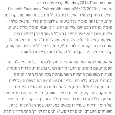
Bluebay2014 Dreamstime קרדיטים בכתבה
מיכאל לויLinkedinFacebookTwitter Whatsapp26/07/2023
בצילום מימין למעלה: אילן רביב מנכ״ל מיטב בית השקעות, קרדיט:
יח״צ, יורם נווה מנכ״ל כלל ביטוח, צילום: סיון פרג`, מיכאל קלמן
מנכ״ל מנורה מבטחים, צילום: יח״צ, רונן אגסי מנכ״ל מגדל ביטוח,
צילום: אורן דאי, יאיר לפידות מנכ״ל משותף ילין לפידות בית
השקעות, צילום: יח״צ, גילעד אלטשולר מנכ״ל משותף אלטשולר
שחם בית השקעות, צילום: יח״צ, יוסי לוי מנכ״ל מור בית השקעות,
קרדיט: יח״צ, ניר כהן מנכ״ל הראל ביטוח, צילום: טל שחר
אי אפשר לתאר את תשואות יוני חוץ מ'בוסט' של תשואה לקרנות
הפנסיה, עם מומנטום חיובי חודש רביעי ברציפות. קרנות הפנסיה
מציגות תשואות חיוביות משמעותיות בכל חתכי הזמן, וסימני
ה'מינוס' נעלמו כלא היו. עדיין מרגישים את החודשים השליליים
בתשואות ל-3 ול-5 שנים, אבל החיבויות מגיעה מכל הכיוונים
ומעניקה למשקיעים סיבות לחייך. השווקים כפי הנראה הפנימו את
הכיוון הכללי, עם העובדה שהאינפלציה עדיין דביקה, ועם גורמים
של חוסר ודאות שעדיין נמצאים במערכת, בסך הכל הכיוון ברור,
השווקים חיוביים. האם זה יימשך? האם זה לא רץ מהר מדי? את זה