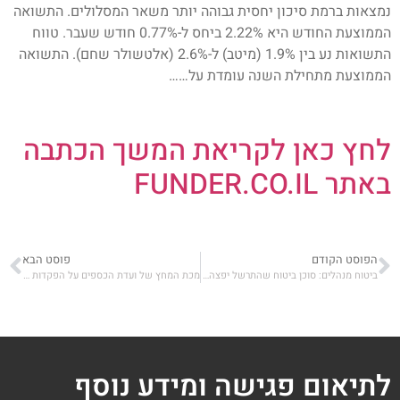
נמצאות ברמת סיכון יחסית גבוהה יותר משאר המסלולים. התשואה
הממוצעת החודש היא 2.22% ביחס ל-0.77% חודש שעבר. טווח
התשואות נע בין 1.9% (מיטב) ל-2.6% (אלטשולר שחם). התשואה
הממוצעת מתחילת השנה עומדת על……
לחץ כאן לקריאת המשך הכתבה
באתר FUNDER.CO.IL
הפוסט הקודם
פוסט הבא
ביטוח מנהלים: סוכן ביטוח שהתרשל יפצה לקוחה ב-100 אלף שקל
מכת המחץ של ועדת הכספים על הפקדות חדשות לביטוחי מנהלים
לתיאום פגישה ומידע נוסף