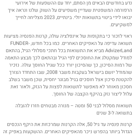
נדע בחודשים הבאים מן הסתם, יחד עם ההשפעות של אירועי
הרפורמה המשפטית שעדיין משפיעים על השוק שלנו ונראה איך
יבואו לידי ביטוי בתשואות יולי. בינתיים, 2023 מצליחה לחייך
למשקיעים.
ראוי לזכור כי בתקופות של אינפלציה עולה, קרנות הפנסיה מציעות
תשואה עדיפה על האפיקים האחרים. כמו בכל חודש, FUNDER-
AdvizerLand מביא את התשואות בכל חתכי מסלולי הגיל, בהתאם
למודל שמקטלג את החוסכים לפי הגיל ובהתאם לכך מבצע התאמה
של רמות הסיכון, כך שהסיכון יורד ככל שגיל החוסך עולה. נזכיר
שהמודל יושם בישראל בעקבות משבר 2008, שבו התחדד הצורך
להקטנת סיכון אצל חוסכים בגיל מבוגר יחסית, שכן משבר בשלב
חסכון מאוחר לא מאפשר לתשואות לפצות על הנזק, ולאור זאת
עלול ליצור נזק בהיקף הקצבה של החוסך.
תשואות מסלול לבני 50 ומטה – מנורה מבטחים חזרו להובלה
בתשואה ל-3 שנים
קרנות פנסיה עד גיל 50, אלה הקרנות שמרכזות את היקף הנכסים
הגדול ביותר בהפרש ניכר מהאפיקים האחרים. ההשקעות באפיק זה