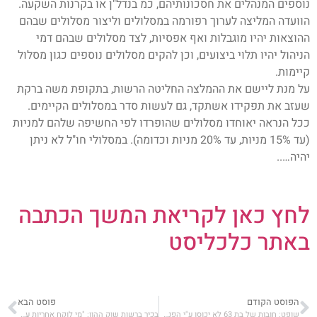
נוספים המנהלים את חסכונותיהם, כמ בנדל"ן או בקרנות השקעה.
הוועדה המליצה לערוך רפורמה במסלולים וליצור מסלולים שבהם
ההוצאות יהיו מוגבלות ואף אפסיות, לצד מסלולים שבהם דמי
הניהול יהיו תלוי ביצועים, וכן להקים מסלולים נוספים כגון מסלול
קיימות.
על מנת ליישם את ההמלצה החליטה הרשות, בתקופת משה ברקת
שעזב את תפקידו אשתקד, גם לעשות סדר במסלולים הקיימים.
ככל הנראה יאוחדו מסלולים שהופרדו לפי החשיפה שלהם למניות
(עד 15% מניות, עד 20% מניות וכדומה). במסלולי חו"ל לא ניתן
יהיה…..
לחץ כאן לקריאת המשך הכתבה
באתר כלכליסט
הפוסט הקודם
פוסט הבא
שופט: חובות של בת 63 לא יכוסו ע"י הפנסיה שלה
בכיר ברשות שוק ההון: "מי לוקח אחריות על המבוטחים הסיעודיים?"