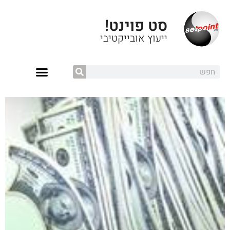
סט פוינט!
ייעוץ אובייקטיבי