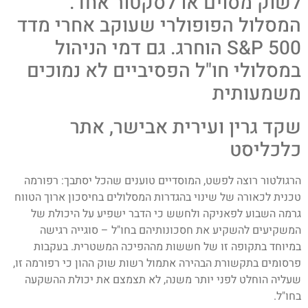
לשוק מסוים או לסקטור אחד.
המסלול הפופולרי שעוקב אחרי מדד
S&P 500 הוחרג. גם דמי הניהול
במסלולי חו"ל הפסיביים לא נמוכים
משמעותית
שקד גרין ועירית אבישר, אתר
כלכליסט
הרגולטור רוצה לפשט, המוסדיים טוענים שהכל יסתבך: רפורמה
טכנית לכאורה של שינוי בהגדרות המסלולים בחיסכון ארוך הטווח
גרמה השבוע לפאניקה ולחשש כי הדבר ישפיע על היכולת של
המשקיעים להשקיע את חסכונותיהם בחו"ל – סוגייה רגישה
במיוחד בתקופה זו של חששות מההפיכה המשטרית. בעקבות
פרסומים בתקשורת הבהירה אתמול רשות שוק ההון כי רפורמה זו,
שעליה הוחלט לפני יותר משנה, לא תצמצם את יכולת ההשקעה
בחו"ל.