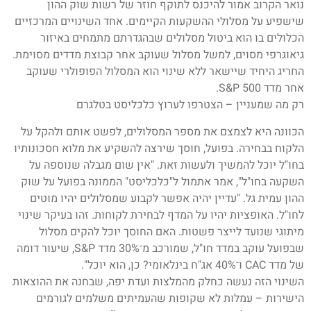
נואר הקרוב אמור להיכנס לתוקף חוזר של רשות שוק ההון
שישפיע על מסלולי ההשקעות הקיימים. אחד השינויים המרכזיים
הכלולים בו הוא ביטול מסלולים שבהגדרתם מתמחים באיזור
גיאוגרפי מסוים, למשל מסלול שעוקב אחר קבוצת מדדים מסוימת.
החריג היחיד שיישאר ללא שינוי הוא המסלול הפופולרי שעוקב
אחר מדד S&P 500.
רק מה שמעניין – הצטרפו לערוץ כלכליסט בטלגרם
הכוונה היא לצמצם את מספר המסלולים, לפשט אותם ולהקל על
הלקוח בבחירה. בפועל, חוסך שירצה להשקיע את מלוא חסכונותיו
בחו"ל יוכל להמשיך ולעשות זאת. "אין שום מגבלה שנוספה על
השקעה בחו"ל", אמר אתמול ל"כלכליסט" הממונה בפועל על שוק
ההון עמית גל. "עדיין יהיה אפשר לקבוע שמסלולים יהיו מוטים
לחו"ל. האופציות יהיו על המדף לבחירת לקוחות. זהו בעיקר שינוי
מיתוגי שנועד לייצר פשטות. האם החוסך יוכל להקים מסלול
שבפועל עוקב במדד חו"ל, שמורכב מ־30% מדד S&P, שיעור דומה
של מדד CAC ו־40% אג"ח בינלאומי? כן, הוא יוכל".
השינוי הזה נעשה כחלק מהמלצות ועדת יפה, שבחנה את ההוצאות
הישירות – עמלות לא שקופות שהעמיתים משלמים לגורמים