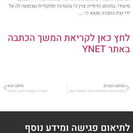
סיעודי. במכתב הדחייה צוין כי בהערכה תפקודית שבוצעה לה על
ידי נציג החברה נמצא כי …..
לחץ כאן לקריאת המשך הכתבה
באתר YNET
הפוסט הקודם
פוסט הבא
תחזית קרנות השתלמות, גמל והפנסיה באוגוסט 2023
המדריך השלם לידוע.ה בציבור
לתיאום פגישה ומידע נוסף