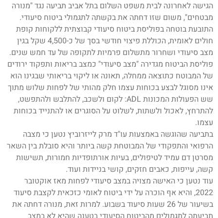
הגישה לאחרונה לבית משפט השלום בתל אביב תביעה נגד "מנורה
מבטחים", משום שזו דחתה את בקשתה לתגמולי ביטוח סיעודי.
התובעת בוטחה בפוליסת ביטוח סיעודי קבוצתית ללקוחות קופת
חולים לאומית, הכוללת פיצוי חודשי בסך של כ-4,500 שקל בגין
מצב סיעודי ושחרור מתשלום פרמיות לתקופה של עד חמש שנים.
פוליסת הביטוח מגדירה "מצב סיעודי" כמצב בריאות ותפקוד ירודים
של המבוטח כתוצאה ממחלה, תאונה או ליקוי בריאותי שבגינו הוא
אינו מסוגל לבצע בכוחות עצמו חלק מהותי של לפחות שלוש מתוך
שש הפעולות המכונות ADL: לקום ולשכב, להתלבש ולהתפשט,
להתרחץ, לאכול ולשתות, לשלוט על הסוגרים או להתנייד בכוחות
עצמו.
בתביעה שהוגשה באמצעות עו"ד מרק לייזרוביץ נטען כי מצבה
הרפואי והתפקודי של המבוטחת קשה ביותר והיא סובלת בין השאר
מסרטן דם עמיד לטיפולים, בעיות אורתופדיות חמורות, תשישות
קשה, עייפות, כאבים חזקים, קושי בניידות ועוד.
עוד נטען כי האישה מצויה במצב סיעודי לפחות מאז אוקטובר
2022, והיא אף הוכרה על ידי ביטוח לאומי כזכאית לקצבת סיעוד
בשיעור של 26 שעות סיעוד בשבוע. למרות זאת, מנורה דחתה את
תביעתה לתגמולים מהביטוח הסיעודי בטענה שהיא לא במצב