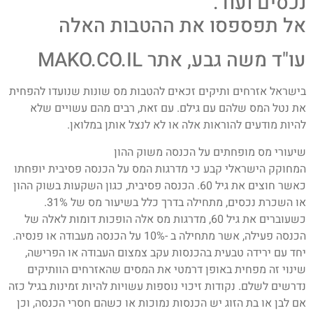
נכסים ועוד.
אל תפספסו את ההטבות האלה
עו"ד משה גבע, אתר MAKO.CO.IL
בישראל אזרחים ותיקים זכאים להטבות מס שונות שנועדו להפחית
את נטל המס שלהם עם גילם. עם זאת, רבים מהם עשויים שלא
להיות מודעים להוראות אלה או לא לנצל אותן במלואן.
שיעורי מס מופחתים על הכנסה משוק ההון
המחוקק הישראלי קבע כי מדרגות המס על הכנסה פסיבית יופחתו
כאשר חוצים את גיל 60. הכנסה פסיבית, כגון השקעות בשוק ההון
או השכרת נכסים, מתחילה בדרך כלל בשיעור מס של 31%.
כשעוברים את גיל 60, מדרגות מס אלה הופכות דומות לאלה של
הכנסה פעילה, אשר מתחילה ב -10% על הכנסה מעבודה או פנסיה.
יחד עם ירידה טבעית בהכנסות עקב צמצום העבודה או הפרישה,
שינוי זה מפחית באופן דרמטי את המסים שהאזרחים הוותיקים
נדרשים לשלם. נקודות זיכוי נוספות עשויות להיות זמינות בגיל כזה
אם לבן או בת הזוג יש הכנסות נמוכות או כשהם חסרי הכנסה, וכן