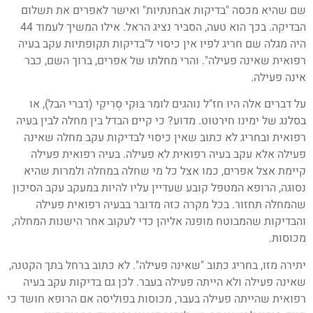
שם שהיא מכסה "בדיקות אבחנתיות" ואישר לאפרים את תשלום
הבדיקה. בכך הוא טעה, הסביר נציג הראל. אילו המשיך לעמוד 44
היה מגלה שם חריג לפיו אין כיסוי ל"בדיקות תקופתיות עקב בעיה
רפואית שאינה פעילה". והרי מחלתו של אפרים, ברוך השם, כבר
אינה פעילה.
על דברים אלה היו חז"ל נוהגים לומר בּוּקֵי סְרִיקֵי (דברי הבל), או
בסלנג של ימינו חירטוט. מדוע? כי קיים הבדל בין מחלה לבין בעיה
רפואית ובחריג לא כתוב שאין כיסוי לבדיקות עקב מחלה שאינה
פעילה אלא עקב בעיה רפואית לא פעילה. בעיה רפואית פעילה
קיימת אצל אפרים, כמו אצל כל מי שחלה במחלה ולמרות שהיא
נסוגה, הרופא המטפל קובע שעדיין עליו להיות במעקב עקב הסיכון
שהמחלה תחזור. בכל מקרה כזה מדובר בבעיה רפואית פעילה
והבדיקות שהמבוטח מופנה אליהן כדי לעקוב אחר הישנות המחלה,
מכוסות.
יתירה מזו, בחריג כתוב "שאינה פעילה". לא כתוב ברחל בתך הקטנה,
שאינה פעילה ולא הייתה פעילה בעבר. לכן גם בדיקות עקב בעיה
רפואית שהייתה פעילה בעבר, מכוסות בפוליסה אם הרופא חושד כי