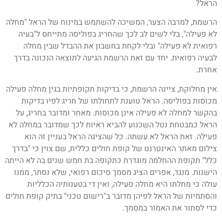
הראל?
הרשמת, למרבה הצער, המשיכה להשתמש במינוח של הראל "מחלה
לא פעילה", בלי לשים לב לכך שהחריג בפוליסה מתייחס ל"בעיה
רפואית לא פעילה" ובלי לקחת בחשבון את ההבדל שבין מחלה
לבעיה רפואית. יחד עם זאת הרשמת הגיעה לתוצאה הנכונה בדרך
אחרת.
אין מחלוקת, ציינה הרשמת, כי בדיקות תקופתיות בגין מחלה פעילה
מכוסות בפוליסה. הראל טוענת לתחולתו של חריג לפיו בדיקות
בהקשר למחלה לא פעילה אינן מכוסות. מאחר ומדובר בחריג, על
הראל כמבטחת נטל השכנוע להביא ראיות לכך שמדובר במחלה לא
פעילה. זאת הראל לא עשתה. כל שהציגה הראל בעניין זה הוא
צילום מאתר האינטרנט של קופת חולים כללית, שם צוין כי "בדרך
כלל" תקופת ההחלמה מוגדרת כתקופה בת חמש שנים בה לא הייתה
הישנות. מנגד, אפרים הציג מסמך סיכום רפואי, שלא נסתר, ממנו
עולה כי מחלתו היא מחלה פעילה, ואין די בטענותיה הכלליות
והסתמיות של הראל לפיהן מדובר ב"רישום טכני" בתיק קופת חולים
כדי לסתור את האמור במסמך.