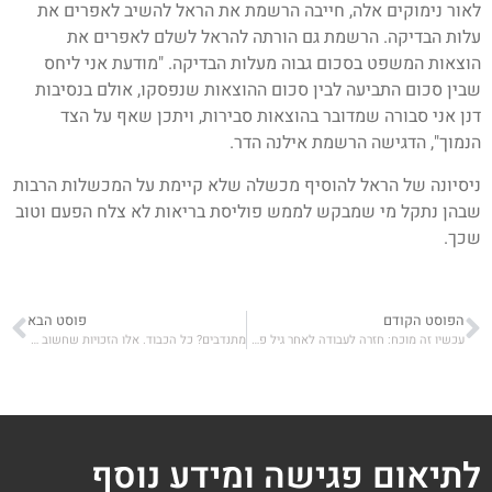
לאור נימוקים אלה, חייבה הרשמת את הראל להשיב לאפרים את
עלות הבדיקה. הרשמת גם הורתה להראל לשלם לאפרים את
הוצאות המשפט בסכום גבוה מעלות הבדיקה. "מודעת אני ליחס
שבין סכום התביעה לבין סכום ההוצאות שנפסקו, אולם בנסיבות
דנן אני סבורה שמדובר בהוצאות סבירות, ויתכן שאף על הצד
הנמוך", הדגישה הרשמת אילנה הדר.
ניסיונה של הראל להוסיף מכשלה שלא קיימת על המכשלות הרבות
שבהן נתקל מי שמבקש לממש פוליסת בריאות לא צלח הפעם וטוב
שכך.
הפוסט הקודם
פוסט הבא
עכשיו זה מוכח: חזרה לעבודה לאחר גיל פרישה מעכבת הידרדרות קוגנטיבית
מתנדבים? כל הכבוד. אלו הזכויות שחשוב שתכירו
לתיאום פגישה ומידע נוסף