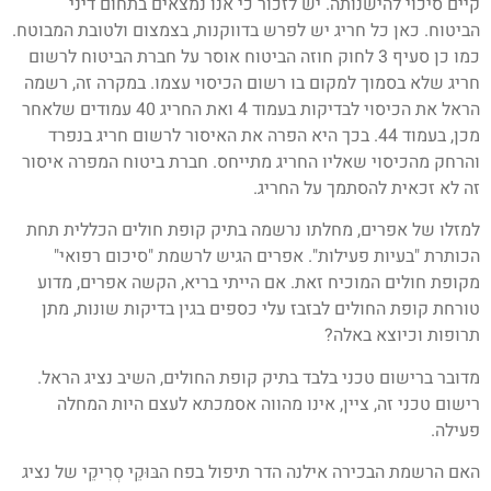
קיים סיכוי להישנותה. יש לזכור כי אנו נמצאים בתחום דיני
הביטוח. כאן כל חריג יש לפרש בדווקנות, בצמצום ולטובת המבוטח.
כמו כן סעיף 3 לחוק חוזה הביטוח אוסר על חברת הביטוח לרשום
חריג שלא בסמוך למקום בו רשום הכיסוי עצמו. במקרה זה, רשמה
הראל את הכיסוי לבדיקות בעמוד 4 ואת החריג 40 עמודים שלאחר
מכן, בעמוד 44. בכך היא הפרה את האיסור לרשום חריג בנפרד
והרחק מהכיסוי שאליו החריג מתייחס. חברת ביטוח המפרה איסור
זה לא זכאית להסתמך על החריג.
למזלו של אפרים, מחלתו נרשמה בתיק קופת חולים הכללית תחת
הכותרת "בעיות פעילות". אפרים הגיש לרשמת "סיכום רפואי"
מקופת חולים המוכיח זאת. אם הייתי בריא, הקשה אפרים, מדוע
טורחת קופת החולים לבזבז עלי כספים בגין בדיקות שונות, מתן
תרופות וכיוצא באלה?
מדובר ברישום טכני בלבד בתיק קופת החולים, השיב נציג הראל.
רישום טכני זה, ציין, אינו מהווה אסמכתא לעצם היות המחלה
פעילה.
האם הרשמת הבכירה אילנה הדר תיפול בפח הבּוּקֵי סְרִיקֵי של נציג