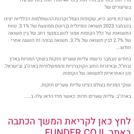
מדד התל בונד 20, מדד התל בונד 40 ומדד התל בונד 60 עלו
בשיעורים של
הערכת מיטב היא, שקופות הגמל וקרנות ההשתלמות הכלליות יציגו
בנובמבר 2023 תשואה נומינלית (ברוטו) ממוצעת של 3.1%. טווח
התשואות של כלל הקופות אמור לנוע במנעד רחב של בין תשואה
של 2.7% לבין תשואה של 3.7%. תשואה גבוהה וזו הושגה אחרי
חודש….
בחודש נובמבר נרשמו עליות שערים חזקות בשוקי המניות בארץ
ובחו"ל, ובאיגרות החוב הקונצרניות והממשלתיות בארה"ב ובישראל,
והן האחראיות לתשואה של הקופות.
שוקי המניות בעולם הציגו עליות שערים חזקות.
בארה"ב: עליות שערים חדות: כאשר מדד הדאו עלה ב……
לחץ כאן לקריאת המשך הכתבה
באתר FUNDER.CO.IL