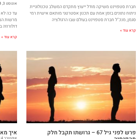
אוגוסט 3, 2024
חברת סטפוינט משיקה מודל ייעוץ מתקדם המשלב טכנולוגיית
ניתוח נתונים בזמן אמת עם תכנון אסטרטגי מותאם אישית רמי
עד כה לא 
סגמן, מנכ"ל חברת סטפוינט בעולם שבו הרגולציה
מרשות המס
דולורוזה ב
קרא עוד »
קרא עוד »
פרש לפני גיל 67 – גרושתו תקבל חלק
איך מאז
אוקטובר 14, 2020