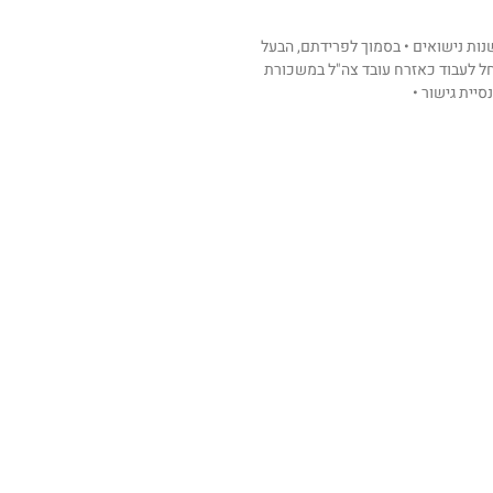
ג התגרש לאחר 19 שנות נישואים • בסמוך לפרידתם, הבעל
ל לעבוד כאזרח עובד צה"ל במשכורת
יית גישור •