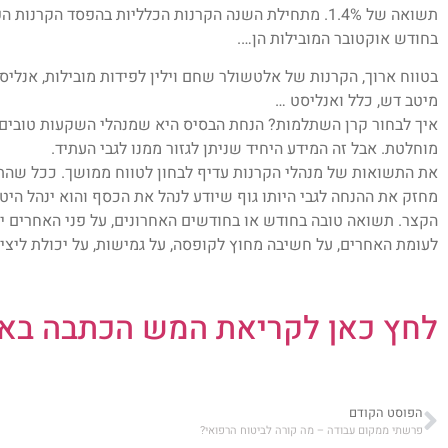
תשואה של 1.4%. מתחילת השנה הקרנות הכלליות בהפסד הקרנות הפסד ממוצע של כ-1.4%.
בחודש אוקטובר המובילות הן….
בטווח ארוך, הקרנות של אלטשולר שחם וילין לפידות מובילות, אנלי
מיטב דש, כלל ואנליסט …
איך לבחור קרן השתלמות? הנחת הבסיס היא שמנהלי השקעות טובים י
מוחלטת. אבל זה המידע היחיד שניתן לגזור ממנו לגבי העתיד.
את התשואות של מנהלי הקרנות עדיף לבחון לטווח ממושך. ככל שהתשו
מחזק את ההנחה לגבי היותו גוף שיודע לנהל את הכסף והוא ינהל היטב
הקצר. תשואה טובה בחודש או בחודשים האחרונים, על פני האחרים יכ
לעומת האחרים, על חשיבה מחוץ לקופסה, על גמישות, על יכולת ליצי
לחץ כאן לקריאת המש הכתבה באת
הפוסט הקודם
פרשתי ממקום עבודה – מה קורה לביטוח הרפואי?