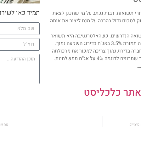
תמיד כאן לשירו
רי תשואות. רבות נכתב על מי שתכנן לצאת
שואה סולידית של 5% וגילה שהוא זקוק לסכום גדול בהרבה על מנת ליצור את אותה
תשואה הנדרשים. כשהאלטרנטיבה היא תשואה
חברה בדירוג נמוך צריכה למכור את מרכולתה
בהנחה גדולה יותר, כלומר בתשואה גבוהה יותר, בשביל למשוך פנסיונר שמרוויח לדוגמה 4% על אג"ח ממשלתיות.
.
אתר כלכליסט
פיצויים
מה ני