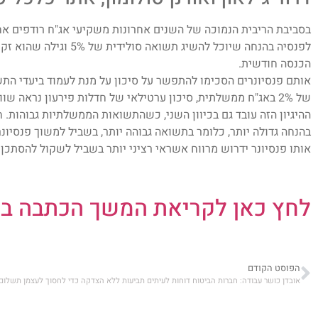
בסביבת הריבית הנמוכה של השנים אחרונות משקיעי אג"ח רודפים אח
לפנסיה בהנחה שיוכל להשיג ת
הכנסה חודשית.
אותם פנסיונרים הסכימו להתפשר על סיכון על מנת לעמוד ביעדי ה
של 2% באג"ח ממשלתית, סיכון ערטילאי של חדלות פירעון נראה שווה תמורת 3.5% באג"ח בדירוג השקעה נמוך.
ההיגיון הזה עובד גם בכיוון השני, כשהתשואות הממשלתיות גבוהות. 
אותו פנסיונר ידרוש מרווח אשראי רציני יותר בשביל לשקול להסתכן…
לחץ כאן לקריאת המשך הכתבה ב
הפוסט הקודם
אובדן כושר עבודה: חברות הביטוח דוחות לעיתים תביעות ללא הצדקה כדי לחסוך לעצמן תשלום 