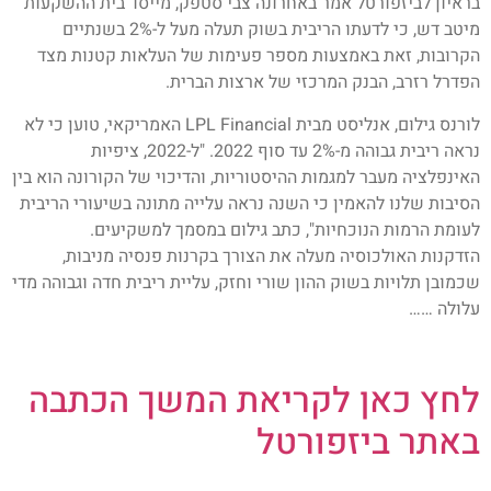
בראיון לביזפורטל אמר באחרונה צבי סטפק, מייסד בית ההשקעות
מיטב דש, כי לדעתו הריבית בשוק תעלה מעל ל-2% בשנתיים
הקרובות, זאת באמצעות מספר פעימות של העלאות קטנות מצד
הפדרל רזרב, הבנק המרכזי של ארצות הברית.
לורנס גילום, אנליסט מבית LPL Financial האמריקאי, טוען כי לא
נראה ריבית גבוהה מ-2% עד סוף 2022. "ל-2022, ציפיות
האינפלציה מעבר למגמות ההיסטוריות, והדיכוי של הקורונה הוא בין
הסיבות שלנו להאמין כי השנה נראה עלייה מתונה בשיעורי הריבית
לעומת הרמות הנוכחיות", כתב גילום במסמך למשקיעים.
הזדקנות האולכוסיה מעלה את הצורך בקרנות פנסיה מניבות,
שכמובן תלויות בשוק ההון שורי וחזק, עליית ריבית חדה וגבוהה מדי
עלולה ……
לחץ כאן לקריאת המשך הכתבה
באתר ביזפורטל