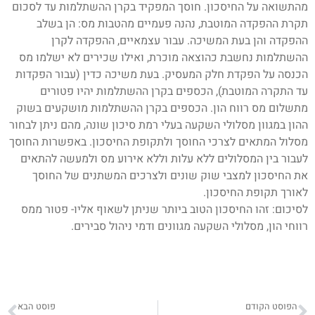
מהתשואה על החיסכון. חוסך המפקיד בקרן ההשתלמות עד לסכום
תקרת ההפקדה המוטבת, נהנה פעמיים מהטבות מס: הן בשלב
ההפקדה והן בעת המשיכה. עבור עצמאיים, ההפקדה לקרן
ההשתלמות נחשבת כהוצאה מוכרת, ואילו שכירים לא ישלמו מס
הכנסה על הפקדת חלק המעסיק. בעת משיכה כדין (עבור הפקדות
עד התקרה המוטבת), הכספים בקרן ההשתלמות יהיו פטורים
מתשלום מס רווח הון. הכספים בקרן ההשתלמות מושקעים בשוק
ההון במגוון מסלולי השקעה בעלי רמת סיכון שונה, מהם ניתן לבחור
מסלול המתאים לצרכי החוסך ולתקופת החיסכון. באפשרות החוסך
לעבור בין המסלולים ללא עלות וללא אירוע מס ולמעשה להתאים
את החיסכון למצבי שוק שונים ולצרכים המשתנים של החוסך
לאורך תקופת החיסכון.
לסיכום: זהו החיסכון הטוב ביותר שניתן לשאוף אליו- פטור ממס
רווחי הון, מסלולי השקעה מגוונים ודמי ניהול סבירים.
הפוסט הקודם
פוסט הבא