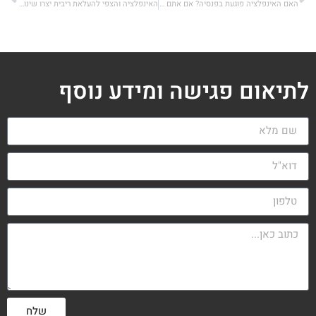
האם האינפלציה פוגעת בפנסיה? אם אתם חוסכים, כדאי שתקראו
האינפלציה והצפי להעלאת ריבית יצרו שינוי בטעמי המשקיעים
לתיאום פגישה ומידע נוסף
שלח