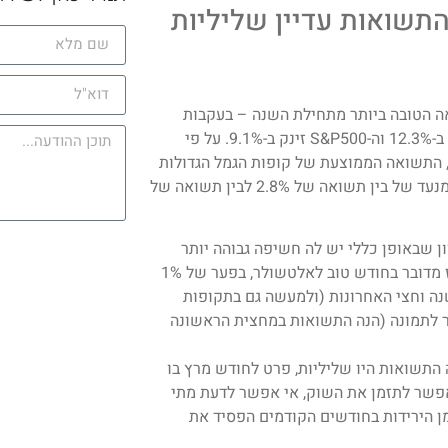
תשואות עדיין שליליות
ה הטובה ביותר מתחילת השנה – בעקבות
העליות בשווקים. בארץ השווקים עלו ב-6-7% ובארה"ב הנאסד"ק קפץ ב-12.3% וה-S&P500 זינק ב-9.1%. על פי
, התשואה הממוצעת של קופות הגמל הגדולות
תעמוד על 3.2%, כאשר טווח התשואות של כלל הקופות אמור לנוע במנעד של בין תשואה של 2.8% לבין תשואה של
ן שבאופן כללי יש לה חשיפה גבוהה יותר
למניות ומעבר לכך – היא חשופה יותר לחו"ל לעומת שאר הקופות. אז מדובר בחודש טוב לאלטשולר, בפער של 1%
נה וחצי האחרונות (ולמעשה גם בתקופות
ור לתמונה (הנה התשואות במחצית הראשונה
התשואות היו שליליות, פרט לחודש מרץ בו
 הכלל הבסיסי של אי אפשר לתזמן את השוק, אי אפשר לדעת מתי
מן הירידות בחודשים הקודמים הפסיד את