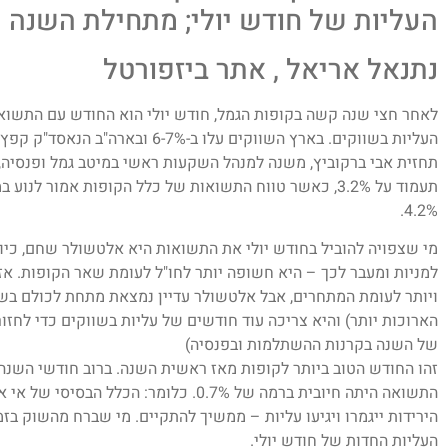
העליות של חודש יולי; מתחילת השנה ה
נתנאל אריאל , אתר ביזפורטל
לאחר חצי שנה קשה בקופות הגמל, חודש יולי הוא החודש עם התשוא
תחזית אבי ברקוביץ, משנה למנהל השקעות ראשי במיטב גמל ופנסיה
4.2%.
מי שצפויה להוביל בחודש יולי את התשואות היא אלטשולר שחם, כיוו
ויותר לעומת המתחרים, אבל אלטשולר עדיין נמצאת מתחת לכולם בש
הארוכות יותר) והיא צריכה עוד חודשים של עליות בשווקים כדי לחז
של השנה בקרנות ההשתלמות ובפנסיה)
זהו החודש הטוב ביותר לקופות מאז ראשית השנה. ברוב חודשי השנה 
התשואה היתה חיובית ברמה של 0.7%. כלומר:
הירידות ייגמרו ויגיעו עליות – ממשיך להתקיים. מי שברח מהשוק בז
העליות החדות של חודש יולי.