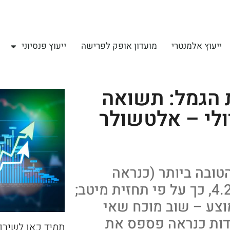
ייעוץ אלמנטרי
מועדון אופק לפרישה
ייעוץ פנסיוני
 הגמל: תשואה
ש יולי – אלטשולר
הטובה ביותר (כנראה
אלטשולר) צפויה להציג תשואה של 4.2%, כך על פי תחזית מיטב;
ייתי השיג ביולי 6.8% בממוצע – שוב מוכח שאי
דות כנראה פספס את
תמיד כאן לשירו