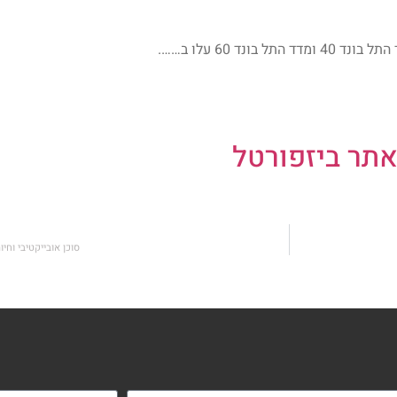
תר ביזפורטל
סוכן אובייקטיבי וחי