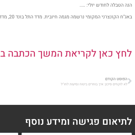
הנה הטבלה לחודש יולי: …..
באג"ח הקונצרני המקומי נרשמה מגמה חיובית. מדד התל בונד 20, מדד התל בונד 40 ומדד התל בונד 60 עלו ב…….
לחץ כאן לקריאת המשך הכתבה בא
הפוסט הקודם
לא לוקחים סיכון: איך בוחרים ביטוח נסיעות לחו"ל
לתיאום פגישה ומידע נוסף