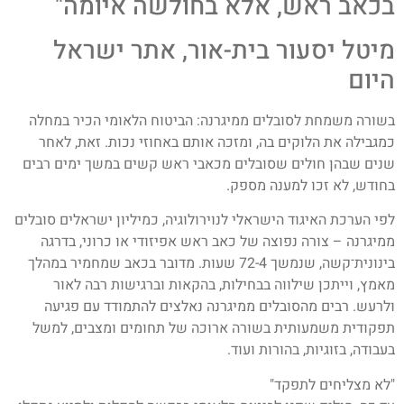
בכאב ראש, אלא בחולשה איומה"
מיטל יסעור בית-אור, אתר ישראל
היום
בשורה משמחת לסובלים ממיגרנה: הביטוח הלאומי הכיר במחלה
כמגבילה את הלוקים בה, ומזכה אותם באחוזי נכות. זאת, לאחר
שנים שבהן חולים שסובלים מכאבי ראש קשים במשך ימים רבים
בחודש, לא זכו למענה מספק.
לפי הערכת האיגוד הישראלי לנוירולוגיה, כמיליון ישראלים סובלים
ממיגרנה – צורה נפוצה של כאב ראש אפיזודי או כרוני, בדרגה
בינונית־קשה, שנמשך 72-4 שעות. מדובר בכאב שמחמיר במהלך
מאמץ, וייתכן שילווה בבחילות, בהקאות וברגישות רבה לאור
ולרעש. רבים מהסובלים ממיגרנה נאלצים להתמודד עם פגיעה
תפקודית משמעותית בשורה ארוכה של תחומים ומצבים, למשל
בעבודה, בזוגיות, בהורות ועוד.
"לא מצליחים לתפקד"